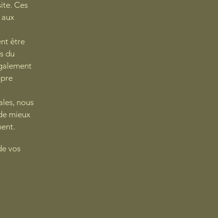
ite. Ces
 aux
nt être
es du
 également
opre
ales, nous
 de mieux
ment.
de vos